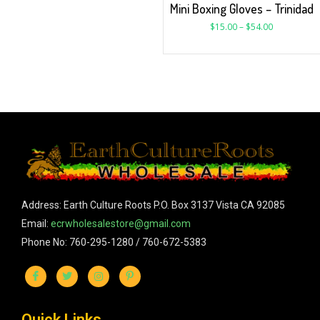
Mini Boxing Gloves – Trinidad
$
15.00
–
$
54.00
Address: Earth Culture Roots P.O. Box 3137 Vista CA 92085
Email:
ecrwholesalestore@gmail.com
Phone No: 760-295-1280 / 760-672-5383
Quick Links