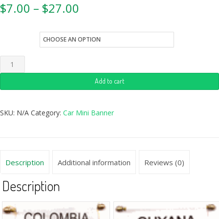
$
7.00
–
$
27.00
style
Add to cart
SKU:
N/A
Category:
Car Mini Banner
Description
Additional information
Reviews (0)
Description