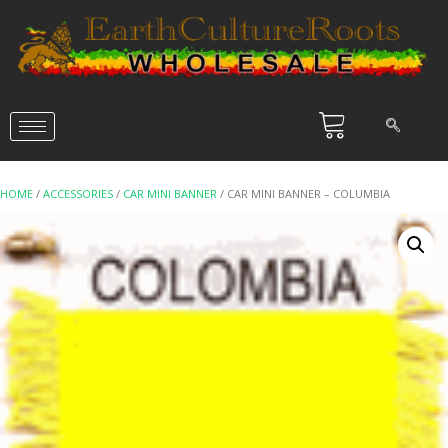
HOME
/
ACCESSORIES
/
CAR MINI BANNER
/ CAR MINI BANNER – COLUMBIA