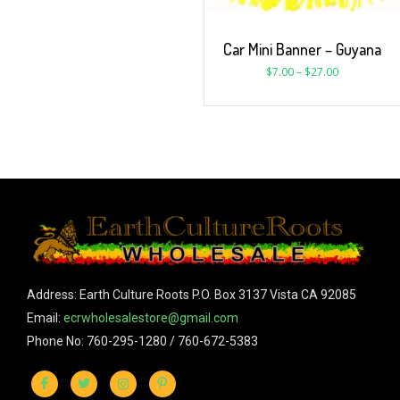
Car Mini Banner – Guyana
$
7.00
–
$
27.00
Address: Earth Culture Roots P.O. Box 3137 Vista CA 92085
Email:
ecrwholesalestore@gmail.com
Phone No: 760-295-1280 / 760-672-5383